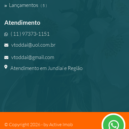
Lançamentos
( 5 )
Atendimento
( 11 ) 97373-1151
vtoddai@uol.com.br
vtoddai@gmail.com
Atendimento em Jundiaí e Região
© Copyright 2026 - by
Active Imob