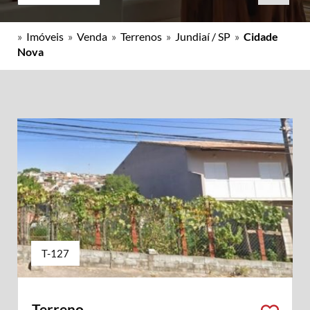
»
Imóveis
»
Venda
»
Terrenos
»
Jundiaí / SP
»
Cidade
Nova
T-127
Terreno