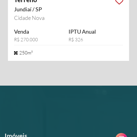
Jundiaí / SP
Cidade Nova
Venda
IPTU Anual
R$ 270.000
R$ 326
250m²
Imóveis