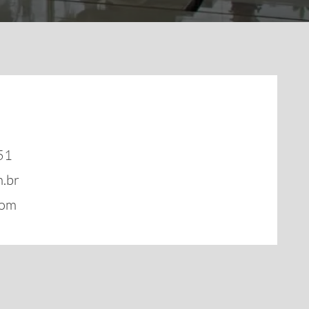
51
.br
com