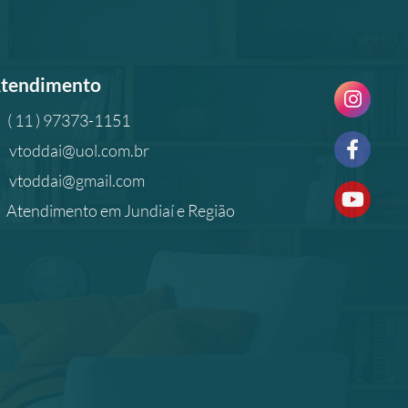
tendimento
( 11 ) 97373-1151
vtoddai@uol.com.br
vtoddai@gmail.com
Atendimento em Jundiaí e Região