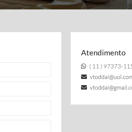
Atendimento
( 11 ) 97373-11
vtoddai@uol.com
vtoddai@gmail.