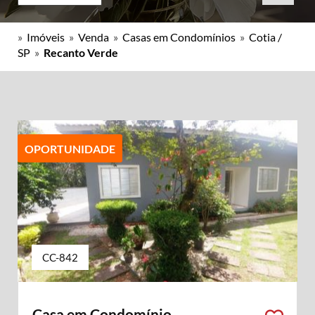
»
Imóveis
»
Venda
»
Casas em Condomínios
»
Cotia /
SP
»
Recanto Verde
OPORTUNIDADE
CC-842
Casa em Condomínio