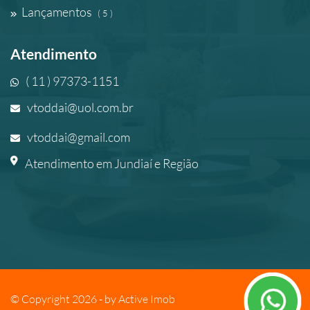
Lançamentos
( 5 )
Atendimento
( 11 ) 97373-1151
vtoddai@uol.com.br
vtoddai@gmail.com
Atendimento em Jundiaí e Região
© Copyright 2026 - by
Active Imob