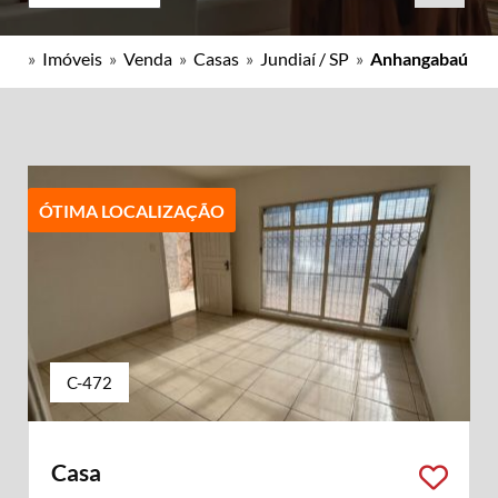
»
Imóveis
»
Venda
»
Casas
»
Jundiaí / SP
»
Anhangabaú
ÓTIMA LOCALIZAÇÃO
C-472
Casa