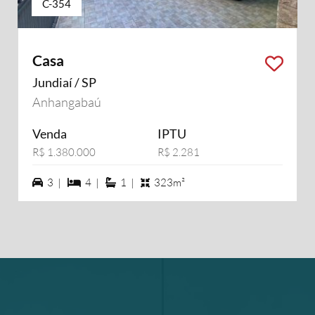
C-354
Casa
Jundiaí / SP
Anhangabaú
Venda
IPTU
R$ 1.380.000
R$ 2.281
3 vagas na garagem
4 dormiórios
1 suítes
3 |
4 |
1 |
323m²