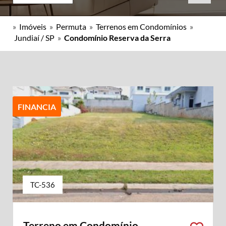
»
Imóveis
»
Permuta
»
Terrenos em Condomínios
»
Jundiaí / SP
»
Condomínio Reserva da Serra
FINANCIA
TC-536
Terreno em Condomínio