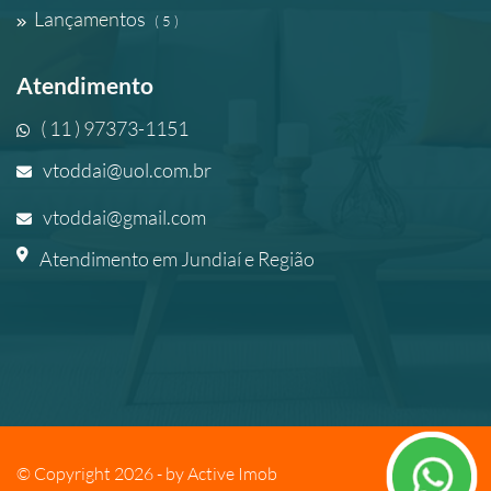
Lançamentos
( 5 )
Atendimento
( 11 ) 97373-1151
vtoddai@uol.com.br
vtoddai@gmail.com
Atendimento em Jundiaí e Região
© Copyright 2026 - by
Active Imob