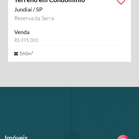
Jundiaí / SP
Reserva da Serra
Venda
R$ 895.000
560m²
Imóveis