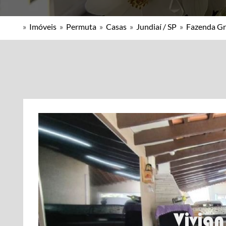
»
Imóveis
»
Permuta
»
Casas
»
Jundiaí / SP
»
Fazenda G