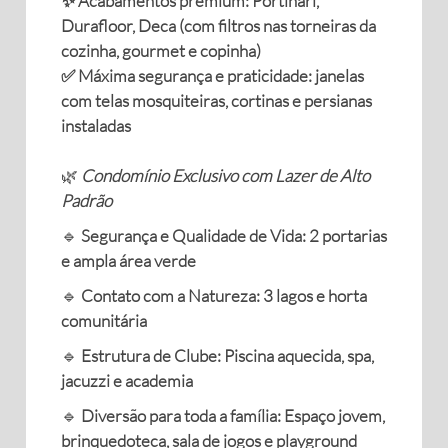
✨ Acabamentos premium: Portinari,
Durafloor, Deca (com filtros nas torneiras da
cozinha, gourmet e copinha)
✅ Máxima segurança e praticidade: janelas
com telas mosquiteiras, cortinas e persianas
instaladas
🌿
Condomínio Exclusivo com Lazer de Alto
Padrão
🔹
Segurança e Qualidade de Vida: 2 portarias
e ampla área verde
🔹
Contato com a Natureza: 3 lagos e horta
comunitária
🔹
Estrutura de Clube: Piscina aquecida, spa,
jacuzzi e academia
🔹
Diversão para toda a família: Espaço jovem,
brinquedoteca, sala de jogos e playground