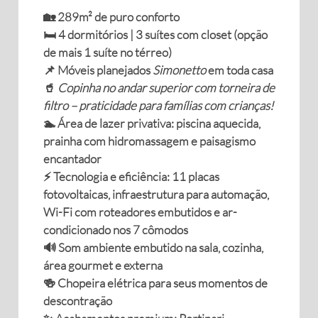
🏡 289m² de puro conforto
🛏️ 4 dormitórios | 3 suítes com closet (opção
de mais 1 suíte no térreo)
📌 Móveis planejados
Simonetto
em toda casa
🥤
Copinha no andar superior com torneira de
filtro – praticidade para famílias com crianças!
🏊 Área de lazer privativa: piscina aquecida,
prainha com hidromassagem e paisagismo
encantador
⚡ Tecnologia e eficiência: 11 placas
fotovoltaicas, infraestrutura para automação,
Wi-Fi com roteadores embutidos e ar-
condicionado nos 7 cômodos
🔊 Som ambiente embutido na sala, cozinha,
área gourmet e externa
🍻 Chopeira elétrica para seus momentos de
descontração