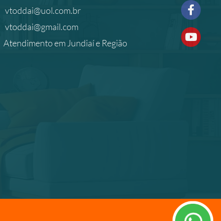
vtoddai@uol.com.br
vtoddai@gmail.com
Atendimento em Jundiaí e Região