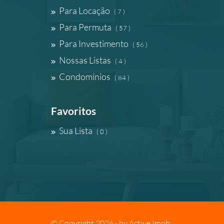
Para Locação
( 7 )
Para Permuta
( 57 )
Para Investimento
( 56 )
Nossas Listas
( 4 )
Condomínios
( 84 )
Favoritos
Sua Lista
( 0 )
© Copyright 2026 - by
Active Imob