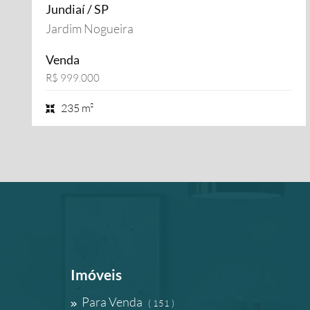
Jundiaí / SP
Jardim Nogueira
Venda
R$ 999.000
235 m²
Imóveis
Para Venda
( 151 )