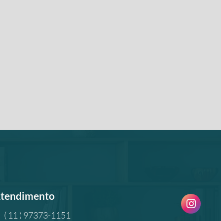
tendimento
( 11 ) 97373-1151