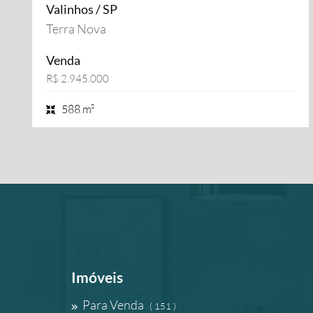
Valinhos / SP
Terra Nova
Venda
R$ 2.945.000
588 m²
Imóveis
Para Venda
( 151 )