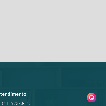
tendimento
( 11 ) 97373-1151