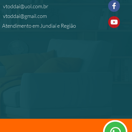
vtoddai@uol.com.br
vtoddai@gmail.com
Atendimento em Jundiaí e Região