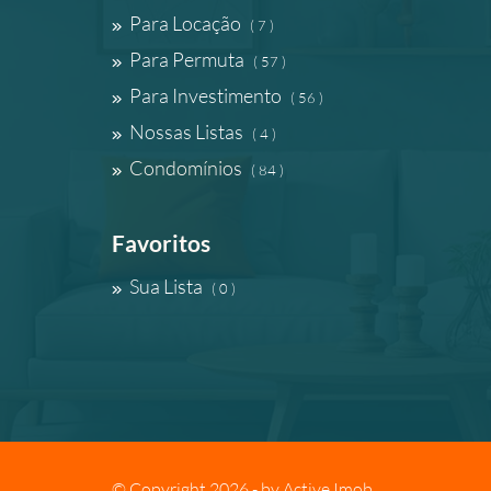
Para Locação
( 7 )
Para Permuta
( 57 )
Para Investimento
( 56 )
Nossas Listas
( 4 )
Condomínios
( 84 )
Favoritos
Sua Lista
( 0 )
© Copyright 2026 - by
Active Imob