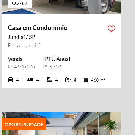
CC-787
Casa em Condomínio
Jundiaí / SP
Brisas Jundiaí
Venda
IPTU Anual
R$ 4.800.000
R$ 5.500
4 vagas na garagem
4 dormiórios
4 suítes
4 banheiros
4 |
4 |
4 |
4 |
460 m²
OPORTUNIDADE