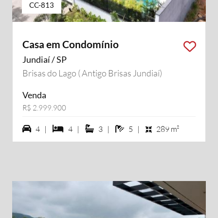
CC-813
Casa em Condomínio
Jundiaí / SP
Brisas do Lago ( Antigo Brisas Jundiaí)
Venda
R$ 2.999.900
4 vagas na garagem
4 dormiórios
3 suítes
5 banheiros
4 |
4 |
3 |
5 |
289 m²