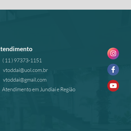
tendimento
( 11 ) 97373-1151
vtoddai@uol.com.br
vtoddai@gmail.com
Atendimento em Jundiaí e Região