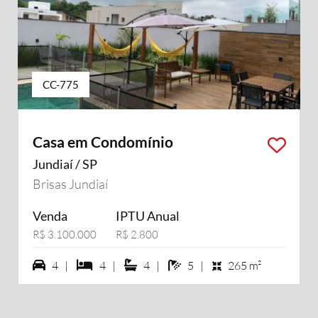
CC-775
Casa em Condomínio
Jundiaí / SP
Brisas Jundiaí
Venda
IPTU Anual
R$ 3.100.000
R$ 2.800
4 vagas na garagem
4 dormiórios
4 suítes
5 banheiros
4 |
4 |
4 |
5 |
265 m²