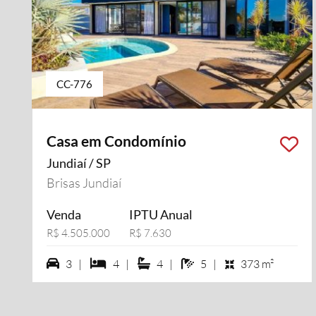
CC-776
Casa em Condomínio
Jundiaí / SP
Brisas Jundiaí
Venda
IPTU Anual
R$ 4.505.000
R$ 7.630
3 vagas na garagem
4 dormiórios
4 suítes
5 banheiros
3 |
4 |
4 |
5 |
373 m²