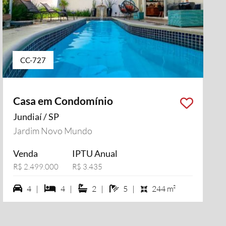
CC-727
Casa em Condomínio
Jundiaí / SP
Jardim Novo Mundo
Venda
IPTU Anual
R$ 2.499.000
R$ 3.435
4 vagas na garagem
4 dormiórios
2 suítes
5 banheiros
4 |
4 |
2 |
5 |
244 m²