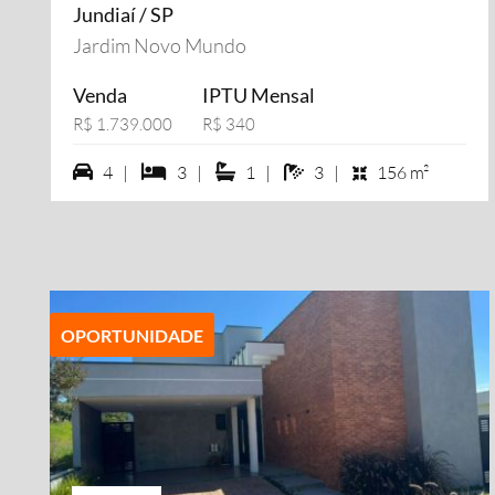
Jundiaí / SP
Jardim Novo Mundo
Venda
IPTU Mensal
R$ 1.739.000
R$ 340
4 vagas na garagem
3 dormiórios
1 suítes
3 banheiros
4 |
3 |
1 |
3 |
156 m²
OPORTUNIDADE