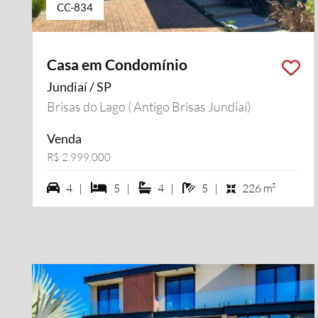
CC-834
Casa em Condomínio
Jundiaí / SP
Brisas do Lago ( Antigo Brisas Jundiaí)
Venda
R$ 2.999.000
4 vagas na garagem
5 dormiórios
4 suítes
5 banheiros
4 |
5 |
4 |
5 |
226 m²