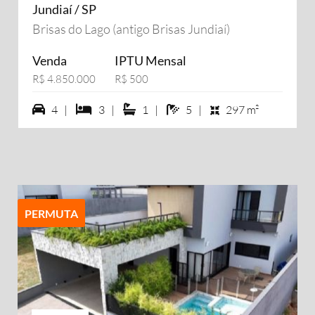
Jundiaí / SP
Brisas do Lago (antigo Brisas Jundiaí)
Venda
IPTU Mensal
R$ 4.850.000
R$ 500
4 vagas na garagem
3 dormiórios
1 suítes
5 banheiros
4 |
3 |
1 |
5 |
297 m²
PERMUTA