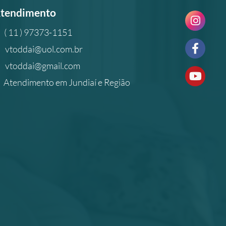
tendimento
( 11 ) 97373-1151
vtoddai@uol.com.br
vtoddai@gmail.com
Atendimento em Jundiaí e Região