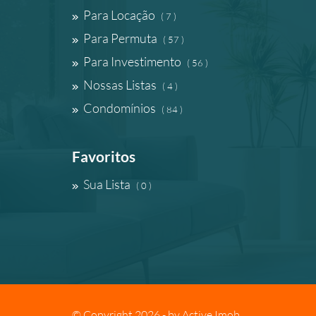
Para Locação
( 7 )
Para Permuta
( 57 )
Para Investimento
( 56 )
Nossas Listas
( 4 )
Condomínios
( 84 )
Favoritos
Sua Lista
( 0 )
© Copyright 2026 - by
Active Imob