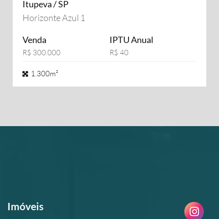
Itupeva / SP
Horizonte Azul 1
Venda
IPTU Anual
R$ 300.000
R$ 40
1.300m²
Imóveis