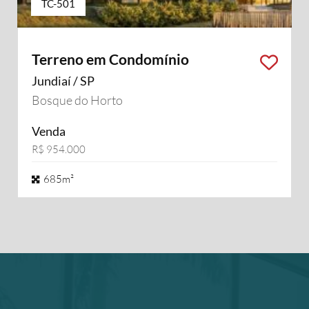
TC-501
Terreno em Condomínio
Jundiaí / SP
Bosque do Horto
Venda
R$ 954.000
685m²